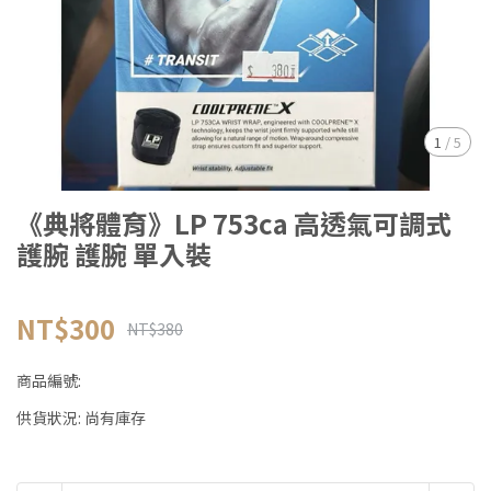
1
/
5
《典將體育》LP 753ca 高透氣可調式
護腕 護腕 單入裝
NT$300
NT$380
商品編號:
供貨狀況:
尚有庫存