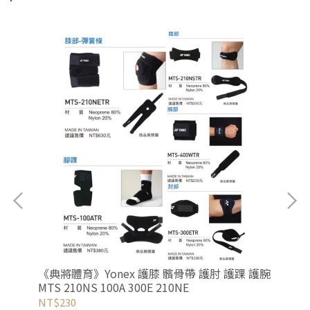
 穩
《典將體育》Yonex 護膝 髕骨帶 護肘 護踝 護腕
《
MTS 210NS 100A 300E 210NE
帶
NT$230
NT