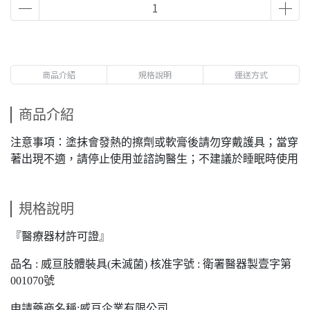
商品介紹
規格說明
運送方式
商品介紹
注意事項：塗抹會發熱的擦劑或軟膏後請勿穿戴護具；當穿
著出現不適，請停止使用並諮詢醫生；不建議於睡眠時使用
規格說明
『醫療器材許可證』
品名 : 威亘肢體裝具(未滅菌) 核准字號 : 衛署醫器製壹字第
001070號
申請藥商名稱:威亘企業有限公司