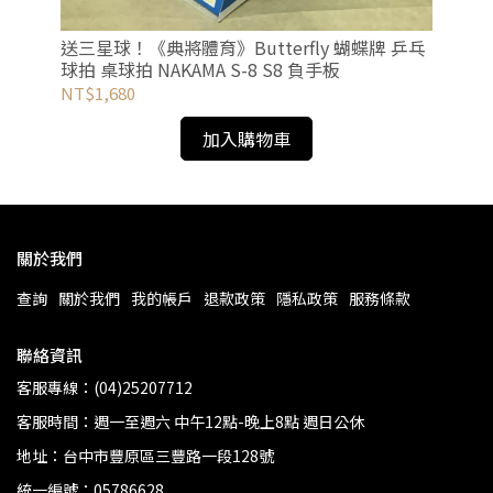
x
送三星球！《典將體育》Butterfly 蝴蝶牌 乒乓
輕量
球拍 桌球拍 NAKAMA S-8 S8 負手板
乓球
NT$1,680
NT
加入購物車
關於我們
查詢
關於我們
我的帳戶
退款政策
隱私政策
服務條款
聯絡資訊
客服專線：(04)25207712
客服時間：週一至週六 中午12點-晚上8點 週日公休
地址：台中市豐原區三豐路一段128號
統一編號：05786628