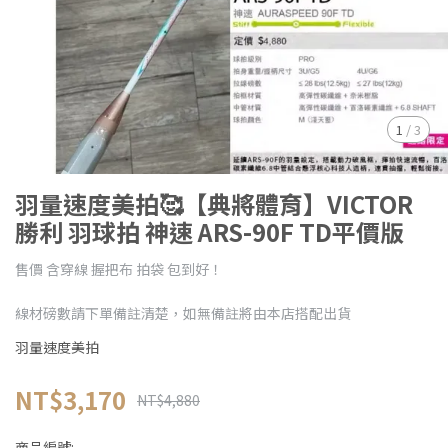
1
/
3
羽量速度美拍🥰【典將體育】VICTOR
勝利 羽球拍 神速 ARS-90F TD平價版
售價 含穿線 握把布 拍袋 包到好！
線材磅數請下單備註清楚，如無備註將由本店搭配出貨
羽量速度美拍
NT$3,170
NT$4,880
商品編號: