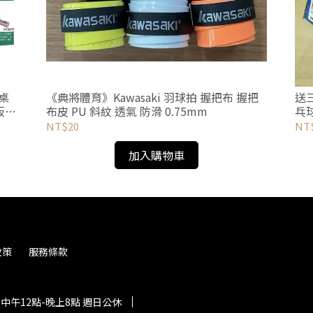
 桌
《典將體育》Kawasaki 羽球拍 握把布 握把
送三
板
布皮 PU 斜紋 透氣 防滑 0.75mm
乓球
NT$20
NT$
加入購物車
政策
服務條款
中午12點-晚上8點 週日公休