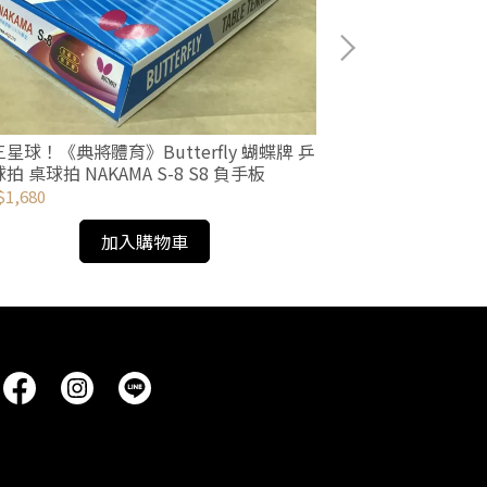
《典將體育》Yon
用 0.6mm PU AC
NT$40
星球！《典將體育》Butterfly 蝴蝶牌 乒
拍 桌球拍 NAKAMA S-8 S8 負手板
1,680
加入購物車