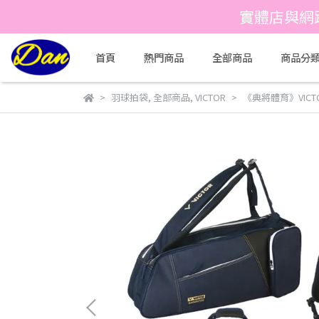
實體店與網
首頁
熱門商品
全部商品
商品分
羽球拍袋
,
全部商品
,
VICTOR
《典將體育》VICTO