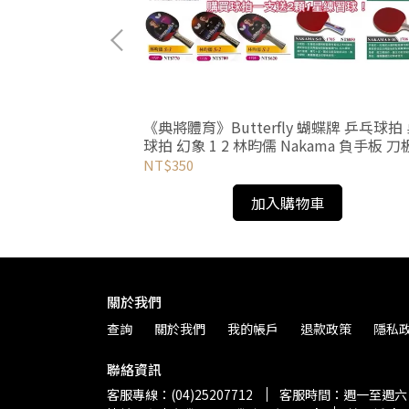
 羽球拍 網球拍 通
EX
《典將體育》Butterfly 蝴蝶牌 乒乓球拍
球拍 幻象 1 2 林昀儒 Nakama 負手板 刀
兩面皮
NT$350
加入購物車
關於我們
查詢
關於我們
我的帳戶
退款政策
隱私
聯絡資訊
客服專線：(04)25207712
客服時間：週一至週六 