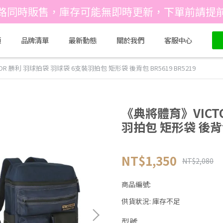
路同時販售，庫存可能無即時更新，下單前請提
類
品牌清單
最新動態
關於我們
客服中心
R 勝利 羽球拍袋 羽球袋 6支裝羽拍包 矩形袋 後背包 BR5619 BR5219
《典將體育》VICT
羽拍包 矩形袋 後背包 
NT$1,350
NT$2,080
商品編號:
供貨狀況:
庫存不足
型號