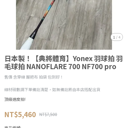
1
/
4
日本製！【典將體育】Yonex 羽球拍 羽
毛球拍 NANOFLARE 700 NF700 pro
售價 含穿線 握把布 拍袋 包到好！
線材磅數請下單備註清楚，如無備註將由本店搭配出貨
頂級速度拍!
NT$5,460
NT$7,500
商品編號: