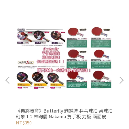
 羽
《典將體育》Butterfly 蝴蝶牌 乒乓球拍 桌球拍
《典
幻象 1 2 林昀儒 Nakama 負手板 刀板 兩面皮
TO
NT$350
NT