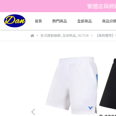
實體店與網
首頁
熱門商品
全部商品
商品分
各式運動服飾
,
全部商品
,
VICTOR
【典將體育】VI