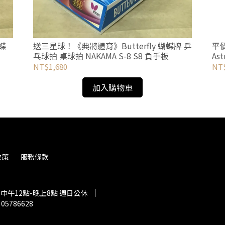
蝴蝶
送三星球！《典將體育》Butterfly 蝴蝶牌 乒
平價
乓球拍 桌球拍 NAKAMA S-8 S8 負手板
Ast
NT$1,680
NT$
加入購物車
政策
服務條款
中午12點-晚上8點 週日公休
5786628