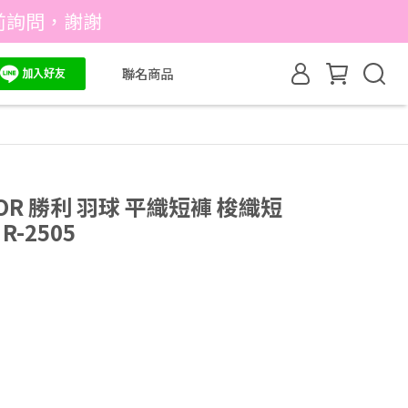
前詢問，謝謝
聯名商品
OR 勝利 羽球 平織短褲 梭織短
-2505