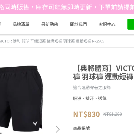
路同時販售，庫存可能無即時更新，下單前請提
類
品牌清單
最新動態
關於我們
客服中心
CTOR 勝利 羽球 平織短褲 梭織短褲 羽球褲 運動短褲 R-2505
【典將體育】VICT
褲 羽球褲 運動短褲 R
適合運動穿著之服飾
吸濕、排汗、透氣
NT$830
NT$1,280
商品編號: