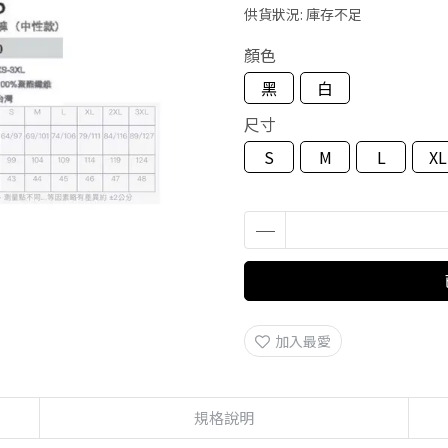
供貨狀況:
庫存不足
顏色
黑
白
尺寸
S
M
L
XL
加入最愛
規格說明