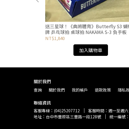
Nanoflare
送三星球！《典將體育》Butterfly S3 
-1000
牌 乒乓球拍 桌球拍 NAKAMA S-3 負手板
NT$1,840
加入購物車
關於我們
查詢
關於我們
我的帳戶
退款政策
隱私
聯絡資訊
客服專線：(04)25207712
客服時間：週一至週六 
地址：台中市豐原區三豐路一段128號
統一編號：0