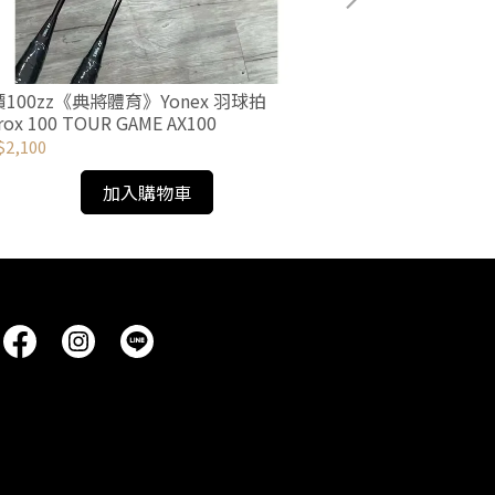
100zz《典將體育》Yonex 羽球拍
最新上市！《典將體育
rox 100 TOUR GAME AX100
1000 NF1000 to
2,100
NT$2,450
加入購物車