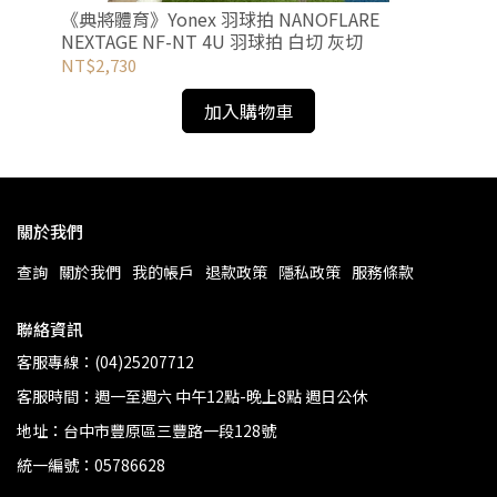
球拍
《典將體育》Yonex 羽球拍 NANOFLARE
新上
NEXTAGE NF-NT 4U 羽球拍 白切 灰切
NE
NT$2,730
NT
加入購物車
關於我們
查詢
關於我們
我的帳戶
退款政策
隱私政策
服務條款
聯絡資訊
客服專線：(04)25207712
客服時間：週一至週六 中午12點-晚上8點 週日公休
地址：台中市豐原區三豐路一段128號
統一編號：05786628