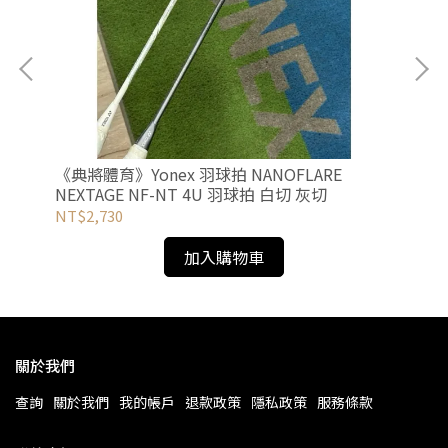
D
《典將體育》Yonex 羽球拍 NANOFLARE
新上
NEXTAGE NF-NT 4U 羽球拍 白切 灰切
NE
NT$2,730
NT
加入購物車
關於我們
查詢
關於我們
我的帳戶
退款政策
隱私政策
服務條款