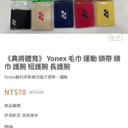
1
/
17
《典將體育》 Yonex 毛巾 運動 頭帶 頭
巾 護腕 短護腕 長護腕
Yonex勝利多款樣式吸汗頭帶、護腕
NT$70
NT$100
商品編號:
供貨狀況:
尚有庫存
顏色